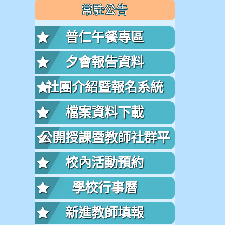
常駐公告
普仁午餐專區
夕會報告資料
社團介紹暨報名系統
檔案資料下載
公開授課暨教師社群平
台
校內活動預約
學校行事曆
新進教師填報