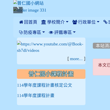
 回首頁
學校簡介
行政單位
:::
防疫專區
評鑑專區
:::
:::
本站消
[
]
more...
本文
本文
普仁國小課程計畫
114學年度課程計畫核定公文
114學年度課程計畫