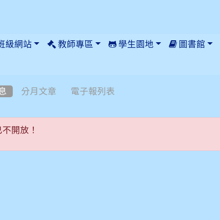
班級網站
教師專區
學生園地
圖書館
息
分月文章
電子報列表
已不開放！
已不開放！