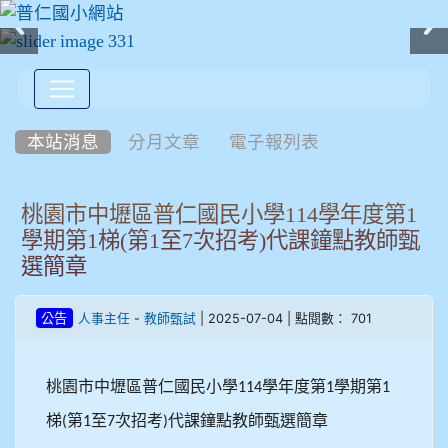
:::
本站消息
分月文章
電子報列表
桃園市中壢區普仁國民小學114學年度第1
學期第1梯(第1至7次招考)代課鐘點教師甄
選簡章
-
| 2025-07-04 | 點閱數： 701
公告
人事主任
教師甄試
桃園市中壢區普仁國民小學
學年度第
學期第
114
1
1
梯
第
至
次招考
代課鐘點教師甄選簡章
(
1
7
)