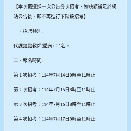
【本次甄選採一次公告分次招考，如缺額補足於網
站公告後，即不再進行下階段招考】
一、招聘類別
:
代課鐘點教師
體育
：
名。
(
)
1
二、報名時間
:
第
次招考：
年
月
日
時至
時止
1
114
7
14
8
11
第
次招考：
年
月
日
時至
時止
2
114
7
15
8
11
第
次招考：
年
月
日
時至
時止
3
114
7
16
8
11
第
次招考：
年
月
日
時至
時止
4
114
7
17
8
11