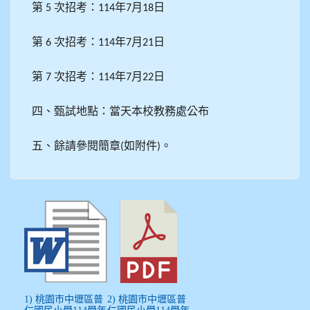
第
次招考：
年
月
日
5
114
7
18
第
次招考：
年
月
日
6
114
7
21
第
次招考：
年
月
日
7
114
7
22
四、甄試地點：當天本校教務處公布
五、餘請參閱簡章
如附件
。
(
)
1) 桃園市中壢區普
2) 桃園市中壢區普
仁國民小學114學年
仁國民小學114學年