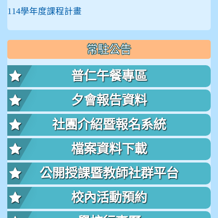
114學年度課程計畫
常駐公告
普仁午餐專區
夕會報告資料
社團介紹暨報名系統
檔案資料下載
公開授課暨教師社群平台
校內活動預約