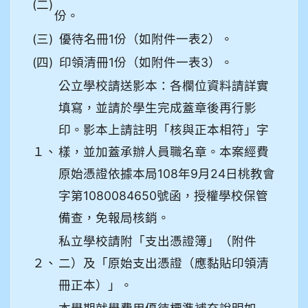
(二)
份。
(三)
優待名冊1份（如附件一表2）。
(四)
印領清冊1份（如附件一表3）。
公立學校請送影本：各欄位資料請詳實
填寫，並請於學生完成蓋章後再行影
印。影本上請註明「核與正本相符」字
１、
樣，並加蓋承辦人員職名章。本案經費
原始憑證依據本局108年9月24日桃教會
字第1080084650號函，授權學校保管
備查，免報局核銷。
私立學校請附「支出憑證簿」（附件
２、
二）及「原始支出憑證（應黏貼印領清
冊正本）」。