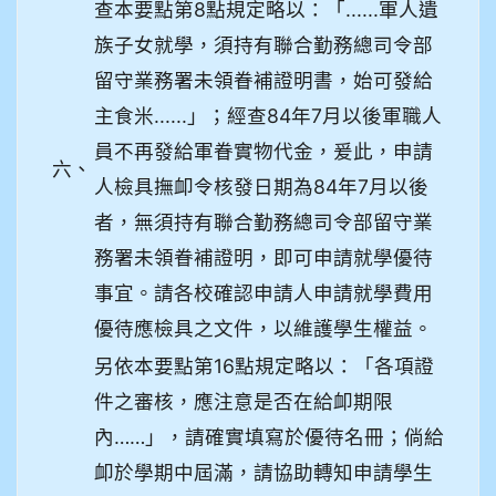
查本要點第8點規定略以：「......軍人遺
族子女就學，須持有聯合勤務總司令部
留守業務署未領眷補證明書，始可發給
主食米......」；經查84年7月以後軍職人
員不再發給軍眷實物代金，爰此，申請
六、
人檢具撫卹令核發日期為84年7月以後
者，無須持有聯合勤務總司令部留守業
務署未領眷補證明，即可申請就學優待
事宜。請各校確認申請人申請就學費用
優待應檢具之文件，以維護學生權益。
另依本要點第16點規定略以：「各項證
件之審核，應注意是否在給卹期限
內……」，請確實填寫於優待名冊；倘給
卹於學期中屆滿，請協助轉知申請學生