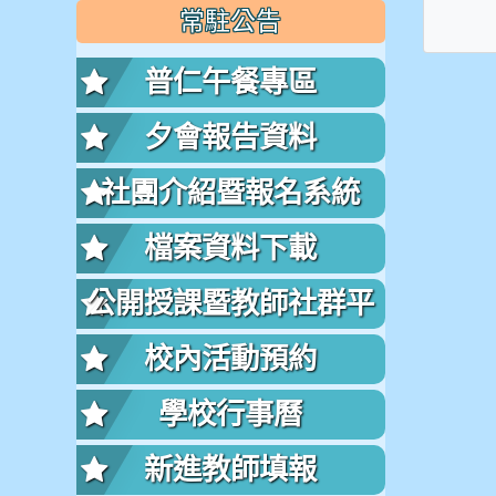
常駐公告
普仁午餐專區
夕會報告資料
社團介紹暨報名系統
檔案資料下載
公開授課暨教師社群平
台
校內活動預約
學校行事曆
新進教師填報