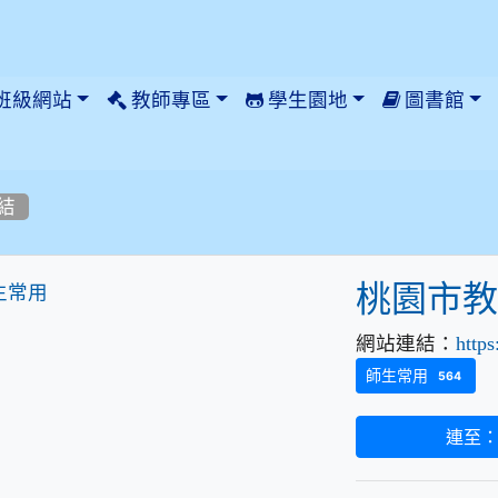
班級網站
教師專區
學生園地
圖書館
結
桃園市
網站連結：
http
師生常用
564
連至：htt