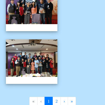
109上新舊任會長交接典
(current)
«
‹
1
2
›
»