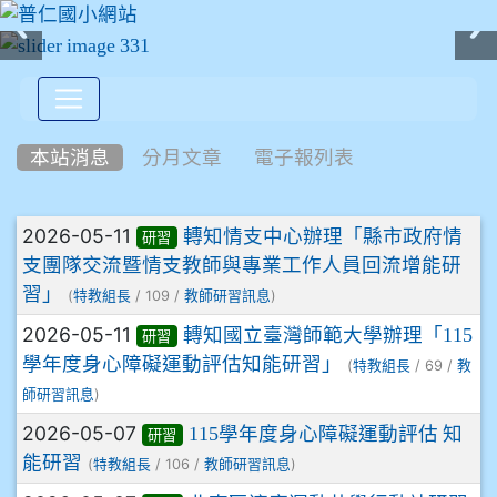
:::
本站消息
分月文章
電子報列表
文章列表
2026-05-11
轉知情支中心辦理「縣市政府情
研習
支團隊交流暨情支教師與專業工作人員回流增能研
習」
(
/ 109 /
)
特教組長
教師研習訊息
2026-05-11
轉知國立臺灣師範大學辦理「115
研習
學年度身心障礙運動評估知能研習」
(
/ 69 /
特教組長
教
)
師研習訊息
2026-05-07
115學年度身心障礙運動評估 知
研習
能研習
(
/ 106 /
)
特教組長
教師研習訊息