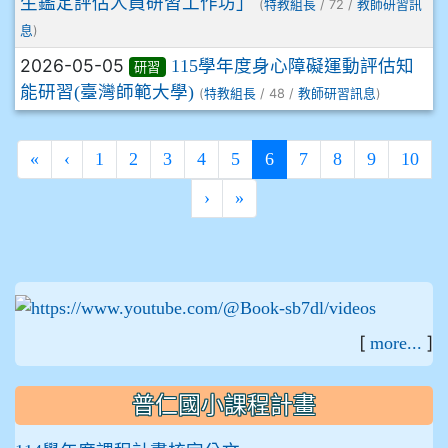
生鑑定評估人員研習工作坊」
(
/ 72 /
特教組長
教師研習訊
)
息
2026-05-05
115學年度身心障礙運動評估知
研習
能研習(臺灣師範大學)
(
/ 48 /
)
特教組長
教師研習訊息
(current)
«
‹
1
2
3
4
5
6
7
8
9
10
›
»
:::
[
]
more...
普仁國小課程計畫