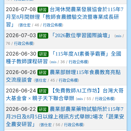
2026-07-08
台灣休閒農業發展協會於115年7
研習
月至8月間辦理「教師食農體驗交流暨專業成長研
習」
(
/ 46 /
)
張仕宏
行政公佈欄
2026-07-03
「2026數位學習國際論壇」
(
/
研習
mis
76 /
)
行政公佈欄
2026-06-30
「115年度AI素養爭霸賽」全國
研習
種子教師課程研習
(
/ 36 /
)
mis
行政公佈欄
2026-06-26
農業部辦理115年食農教育亮點
研習
交流座談會
(
/ 45 /
)
張仕宏
行政公佈欄
2026-06-24
【免費教師AI工作坊】台灣大哥
研習
大基金會 × 親子天下聯合舉辦
(
/ 55 /
)
mis
行政公佈欄
2026-06-22
農業部農業藥物試驗所於115年7
研習
月29日及8月5日以線上視訊方式舉辦2場次「蔬果安
全農安研習」
(
/ 56 /
)
張仕宏
行政公佈欄