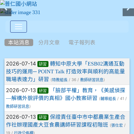
:::
本站消息
分月文章
電子報列表
文章列表
2026-07-14
轉知中原大學「ESB02溝通互動
研習
技巧的運用─ POINT Talk 打造效率與順利的高能量
職場表達力」研習
(
/ 36 /
)
特教組長
教師研習訊息
2026-07-13
「臉部平權」教育，《美感偵探
研習
—解構外貌評價的真相》國小教案研習
(
/ 41 /
輔導組長
)
教師研習訊息
2026-07-13
保證責任臺中市中都農業生產合
研習
作社辦理國產大豆食農講師研習課程初階班
(
/
張仕宏
19 /
)
行政公佈欄