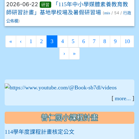
2026-06-22
「115年中小學媒體素養教育教
研習
師研習計畫」基地學校場及暑假研習場
(
/ 54 /
mis
行政
)
公佈欄
(current)
«
‹
1
2
3
4
5
6
7
8
9
10
›
»
:::
[
]
more...
普仁國小課程計畫
114學年度課程計畫核定公文