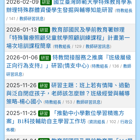
2026-02-09
國立臺灣師範大學特殊教育學系
研習
辦理特殊群體資優學生發掘與輔導知能研習
(
特教組長
/ 141 /
)
教師研習訊息
2026-01-13
教育部國民及學前教育署辦理
研習
「特殊醫療照顧兒童就學照顧訓練課程」計畫第一
場次培訓課程簡章
(
/ 129 /
)
特教組長
教師研習訊息
2026-01-06
特教間接服務之推廣『班級層級
研習
正向行為支持』」研習(情支中心)
(
/ 136 /
特教組長
教師
)
研習訊息
2025-11-26
研習主題：班上若有情障、過動
研習
與泛自閉症孩子，老師該怎麼辦？班級經營與輔導
策略-楊心國小
(
/ 153 /
)
特教組長
教師研習訊息
2025-11-25
「推動中小學數位學習精進方
研習
案」B1科技輔助自主學習工作坊
(
/ 102 /
資訊組長
行政公
)
佈欄