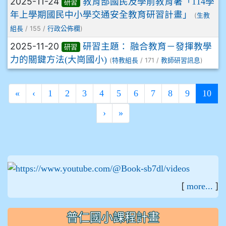
2025-11-24
教育部國民及學前教育署「114學
研習
年上學期國民中小學交通安全教育研習計畫」
(
生教
/ 155 /
)
組長
行政公佈欄
2025-11-20
研習主題： 融合教育－發揮教學
研習
力的關鍵方法(大崗國小)
(
/ 171 /
)
特教組長
教師研習訊息
(cur
«
‹
1
2
3
4
5
6
7
8
9
10
›
»
:::
[
]
more...
普仁國小課程計畫