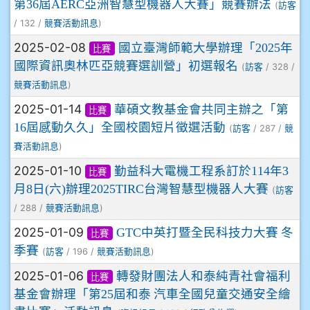
第36屆AERC亞洲智慧型機器人大賽」競賽辦法
(
訪客
/ 132 /
)
競賽活動訊息
2025-02-08
國立臺灣師範大學辦理「2025年
比賽
國際資訊奧林匹亞競賽選訓營」初選報名
(
/ 328 /
訪客
)
競賽活動訊息
2025-01-14
華碩文教基金會共同主辦之「第
比賽
16屆感動久久」全國校園短片徵選活動
(
/ 287 /
訪客
競
)
賽活動訊息
2025-01-10
勤益科大電機工程系訂於114年3
比賽
月8日(六)辦理2025TIRC台灣智慧型機器人大賽
(
訪客
/ 288 /
)
競賽活動訊息
2025-01-09
GTC中英打暨全民科技力大賽 冬
比賽
季賽
(
/ 196 /
)
訪客
競賽活動訊息
2025-01-06
轉發財團法人和泰純青社會福利
比賽
基金會辦理「第25屆和泰 汽車全國兒童交通安全繪