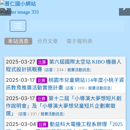
:::
本站消息
分月文章
電子報列表
文章列表
2025-03-27
第六屆國際太空站 KIBO 機器人
比賽
程式設計挑戰賽
(
/ 234 /
)
訪客
競賽活動訊息
2025-03-17
桃園市兒童網站114年度小桃子資
比賽
訊教育推廣活動實施計畫
(
/ 268 /
)
訪客
競賽活動訊息
2025-03-17
第十二屆「小導演大夢想短片創
比賽
作說明會」及「小導演大夢想兒童短片企劃案徵
選」
(
/ 231 /
)
訪客
競賽活動訊息
2025-03-04
勤益科大電機工程系辦理「2025
比賽