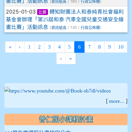
畫比賽」活動訊息
(
/ 160 /
)
資訊組長
行政公佈欄
2025-01-03
轉知財團法人和泰純青社會福利
比賽
基金會辦理「第25屆和泰 汽車全國兒童交通安全繪
畫比賽」活動訊息
(
/ 130 /
)
資訊組長
行政公佈欄
(current)
«
‹
1
2
3
4
5
6
7
8
9
10
›
»
:::
[
]
more...
普仁國小課程計畫