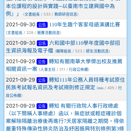
本位課程的設計與實踐─以臺南市立建興國中為
例』」
(
/ 533 /
)
文書組長
教師研習訊息
2021-09-30
110年生趣个客家母語演講比賽
公告
(
/ 328 /
)
文書組長
競賽活動訊息
2021-09-30
六和國中部110學年度國中部招
公告
生資訊海報及電子檔
(
/ 523 /
)
輔導組長
師生活動訊息
2021-09-29
轉知有關南華大學傑出校友推薦
公告
相關資訊一案
(
/ 311 /
)
人事主任
行政公佈欄
2021-09-29
轉知111年公務人員特種考試原住
公告
民族考試報名資訊及考試規則修正規定
(
/ 405 /
mis
行
)
政公佈欄
2021-09-29
轉知 有關行政院人事行政總處
公告
（以下簡稱人事總處）函以，無症狀或輕症確診個
案解除隔離治療後再進行7天居家隔離之期間，得依
嚴重特殊傳染性肺炎防治及紓困振興特別條例第3條