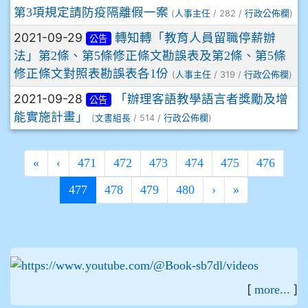
第3項規定請防疫隔離假一案
(
/ 282 /
)
人事主任
行政公佈欄
2021-09-29
轉知轉「教育人員留職停薪辦
公告
法」第2條、第5條修正條文勘誤表及第2條、第5條
修正條文對照表勘誤表各1份
(
/ 319 /
)
人事主任
行政公佈欄
2021-09-28
「辦理客語教學語言者獎勵及增
公告
能實施計畫」
(
/ 514 /
)
文書組長
行政公佈欄
«
‹
471
472
473
474
475
476
(current)
477
478
479
480
›
»
:::
[
]
more...