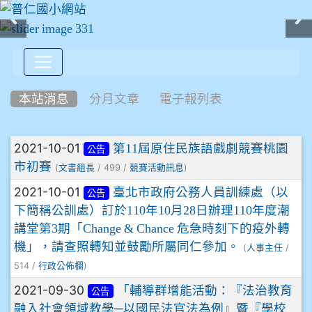
:::
本站消息
分月文章
電子報列表
文章列表
2021-10-01
第11屆原住民族語戲劇競賽桃園
公告
市初賽
(
/ 499 /
)
文書組長
競賽活動訊息
2021-10-01
臺北市政府公務人員訓練處（以
公告
下簡稱公訓處）訂於110年10月28日辦理110年度潮
講堂第3期「Change & Chance 危急時刻下的疫外轉
機」，請查照轉知並鼓勵所屬同仁參加。
(
/
人事主任
514 /
)
行政公佈欄
2021-09-30
「輔導群增能活動：『法治教育
公告
融入社會領域教學─以國民法官法為例』暨『學校