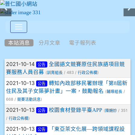
:::
本站消息
分月文章
電子報列表
文章列表
2021-10-14
全國語文競賽原住民族語項目競
公告
賽服務人員召募
(
/ 483 /
)
訓育組長
行政公佈欄
2021-10-13
轉知內政部移民署辦理「第8屆新
公告
住民及其子女築夢計畫」一案，鼓勵報名
(
/
輔導組長
668 /
)
競賽活動訊息
2021-10-13
校園食材登錄平臺APP
(
/ 351
公告
陳姍妙
/
)
行政公佈欄
2021-10-13
「東亞茶文化展—跨領域課程設
公告