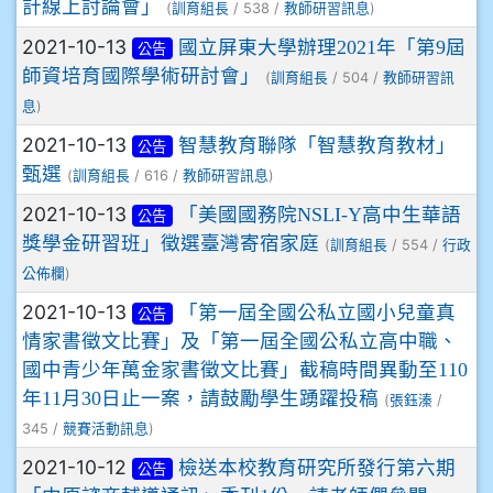
計線上討論會」
(
/ 538 /
)
訓育組長
教師研習訊息
2021-10-13
國立屏東大學辦理2021年「第9屆
公告
師資培育國際學術研討會」
(
/ 504 /
訓育組長
教師研習訊
)
息
2021-10-13
智慧教育聯隊「智慧教育教材」
公告
甄選
(
/ 616 /
)
訓育組長
教師研習訊息
2021-10-13
「美國國務院NSLI-Y高中生華語
公告
獎學金研習班」徵選臺灣寄宿家庭
(
/ 554 /
訓育組長
行政
)
公佈欄
2021-10-13
「第一屆全國公私立國小兒童真
公告
情家書徵文比賽」及「第一屆全國公私立高中職、
國中青少年萬金家書徵文比賽」截稿時間異動至110
年11月30日止一案，請鼓勵學生踴躍投稿
(
/
張鈺溱
345 /
)
競賽活動訊息
2021-10-12
檢送本校教育研究所發行第六期
公告