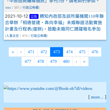
「中原諮商輔導通訊」季刊1份，請老師們參閱。
(
/ 351 /
)
mis
行政公佈欄
2021-10-12
轉知內政部及該所屬機關110年聯
公告
合舉辦「相遇營建‧犇向幸福」未婚聯誼活動實施
計畫及行程表(復辦)，鼓勵未婚同仁踴躍報名參加
(
/ 413 /
)
人事主任
行政公佈欄
(current)
«
‹
471
472
473
474
475
476
477
478
479
480
›
»
:::
[
]
more...