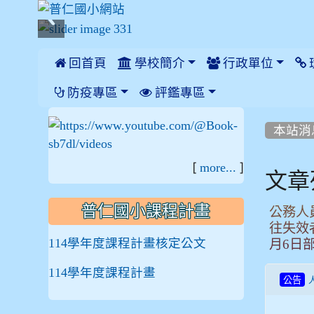
 回首頁
學校簡介
行政單位
:::
防疫專區
評鑑專區
:::
:::
本站消
[
]
more...
文章
普仁國小課程計畫
公務人
往失效
114學年度課程計畫核定公文
月6日部
114學年度課程計畫
公告