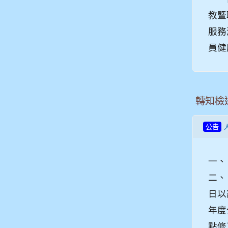
教暨
服務
員健
轉知檢
公告
一、
二、
日以
年度
點修