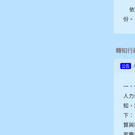
依國
份。
轉知行
公告
一、
人力
知，
下：
算與
家慶