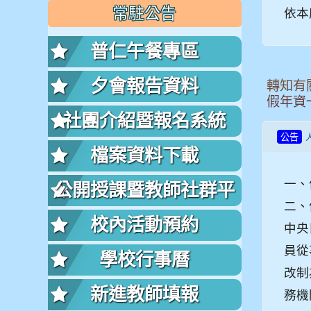
常駐公告
依本
普仁午餐專區
夕會報告資料
轉知有
假年資
社團介紹暨報名系統
公告
檔案資料下載
一、
公開授課暨教師社群平
二、
台
校內活動預約
中央
員從
學校行事曆
改制
新進教師填報
務機