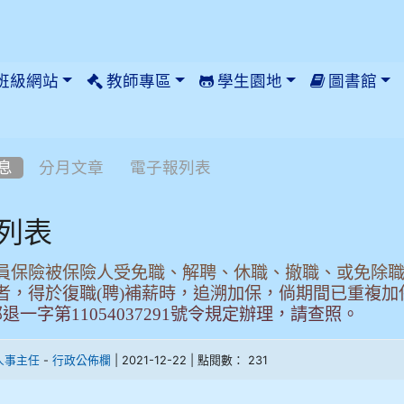
班級網站
教師專區
學生園地
圖書館
息
分月文章
電子報列表
列表
員保險被保險人受免職、解聘、休職、撤職、或免除職務
者，得於復職(聘)補薪時，追溯加保，倘期間已重複加保
退一字第11054037291號令規定辦理，請查照。
-
| 2021-12-22 | 點閱數： 231
人事主任
行政公佈欄