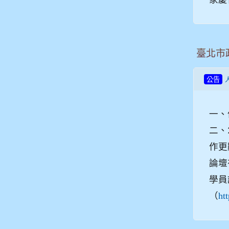
臺北市
公告
一、
二、
作更
論壇
學員
（
htt