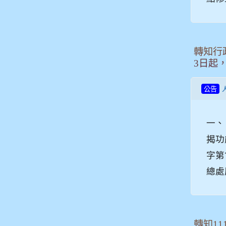
轉知行
3日起
公告
一、
揭功
字第
總處
轉知1