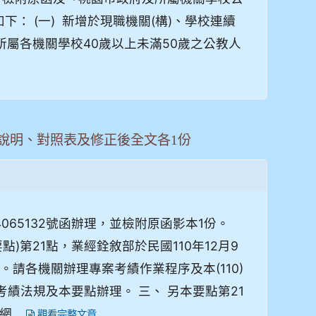
： (一) 新增於現職機關(構)、學校連續
府所屬各機關學校40歲以上未滿50歲之公教人
總說明、對照表及修正後全文各1份
4065132號函辦理，並檢附原函影本1份。
)第21點，業經銓敘部於民國110年12月9
效。請各機關辦理專案考績作業程序及本(110)
績法規及本要點辦理。 三、 另本要點第21
...
觀看完整文章