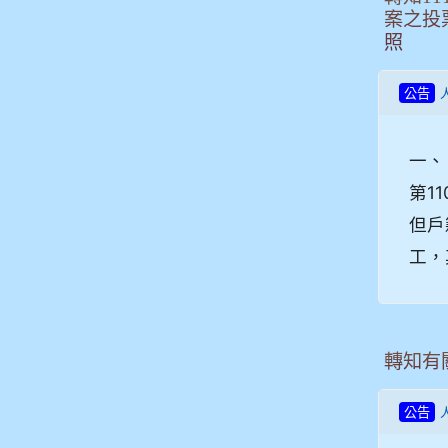
案之投
照
公告
一、
第1
但戶
工，
轉知有
公告