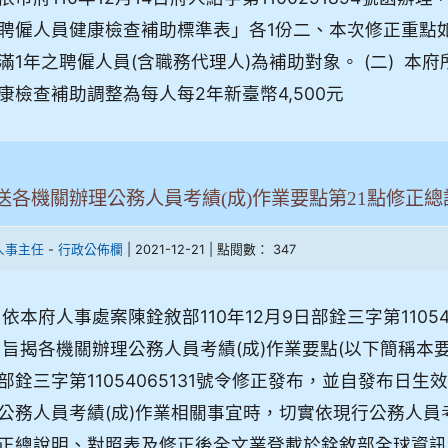
聘僱人員健康檢查補助標準表」各1份二、本次修正重點如下
滿1年之聘僱人員(含職務代理人)為補助對象。 (二) 本
康檢查補助調整為每人每2年新臺幣4,500元
送各機關辦理公務人員考績(成)作業要點第21點修正
-
| 2021-12-21 | 點閱數： 347
人事主任
行政公佈欄
 依本府人事處案陳銓敘部110年12月9日部銓三字第1105
 旨揭各機關辦理公務人員考績(成)作業要點(以下簡稱本要點
部銓三字第11054065131號令修正發布，並自發布日生
公務人員考績(成)作業相關事宜時，切實依現行公務人員考
正總說明、對照表及修正後全文業登載於銓敘部全球資訊網