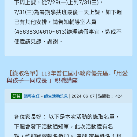
下周上課，從7/29(一)上到7/31(三)，
7/31(三)為暑期學扶班最後一天上課，如下週
已有其他安排，請告知輔導室人員
(4563830#610~613)辦理請假事宜，造成不
便還請見諒，謝謝。
【錄取名單】113年普仁國小教育優先區-「用愛
與孩子一同成長 」親職講座
-
| 2024-06-07 | 點閱數： 424
研習
輔導主任
師生活動訊息
各位家長好： 以下是本次活動的錄取名單，
下週會發下活動通知單，此次活動還有名
額，歡迎踴躍報名參加。 序號 家長姓名 1 柯