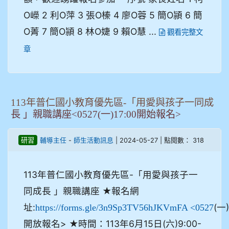
O嶸 2 利O萍 3 張O榛 4 廖O蓉 5 簡O頴 6 簡
O菁 7 簡O頴 8 林O婕 9 賴O慧 ...
觀看完整文
章
113年普仁國小教育優先區-「用愛與孩子一同成
長 」親職講座<0527(一)17:00開始報名>
-
| 2024-05-27 | 點閱數： 318
研習
輔導主任
師生活動訊息
113年普仁國小教育優先區-「用愛與孩子一
同成長 」親職講座 ★報名網
址:
(一)
https://forms.gle/3n9Sp3TV56hJKVmFA <0527
開放報名> ★時間：113年6月15日(六)9:00-