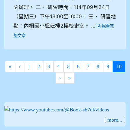
函辦理。 二、 研習時間：114年09月24日
（星期三）下午13:00至16:00。 三、 研習地
點：內柵國小楓耘樓2樓校史室。 ...
觀看完
整文章
(cur
«
‹
1
2
3
4
5
6
7
8
9
10
›
»
:::
[
]
more...